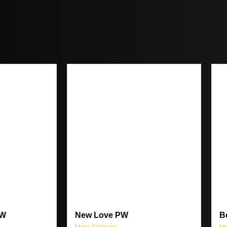
PW
New Love PW
B
Mehr Erfahren
Me