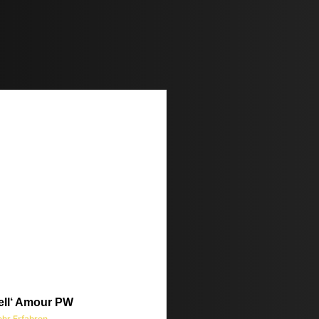
ell‘ Amour PW
hr Erfahren