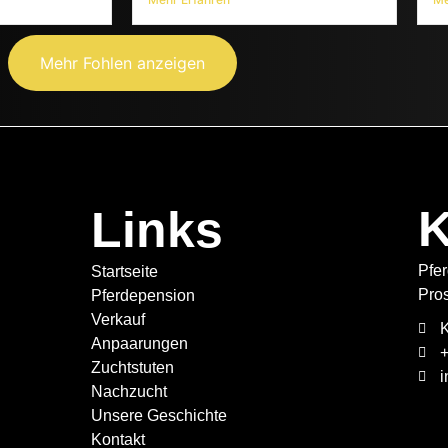
Mehr Fohlen anzeigen
K
Links
Pfe
Startseite
Pro
Pferdepension
Verkauf
K
Anpaarungen
Zuchtstuten
Nachzucht
Unsere Geschichte
Kontakt